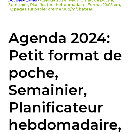
Accueil
»
Livres
»
Agenda 2024: Petit format de poche,
Semainier, Planificateur hebdomadaire, Format 10x15 cm,
112 pages sur papier crème 90g/m², bateau
Agenda 2024:
Petit format de
poche,
Semainier,
Planificateur
hebdomadaire,