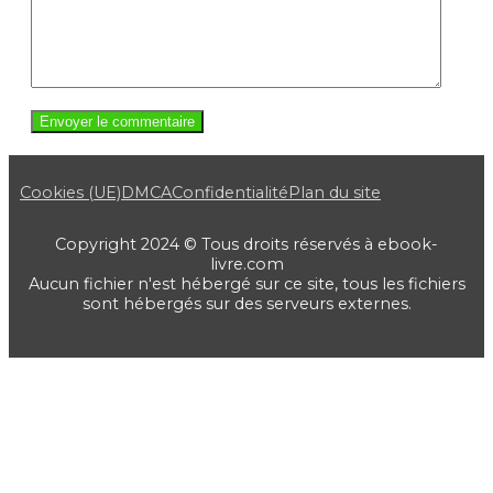
Cookies (UE)
DMCA
Confidentialité
Plan du site
Copyright 2024 © Tous droits réservés à ebook-
livre.com
Aucun fichier n'est hébergé sur ce site, tous les fichiers
sont hébergés sur des serveurs externes.