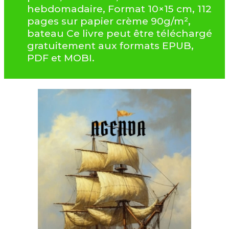
hebdomadaire, Format 10×15 cm, 112
pages sur papier crème 90g/m²,
bateau Ce livre peut être téléchargé
gratuitement aux formats EPUB,
PDF et MOBI.