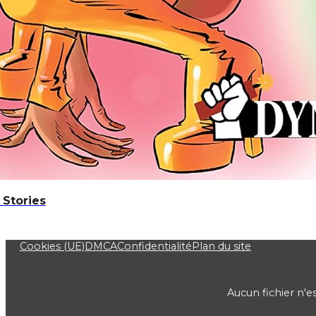
 Stories
Cookies (UE)
DMCA
Confidentialité
Plan du site
Aucun fichier n'e