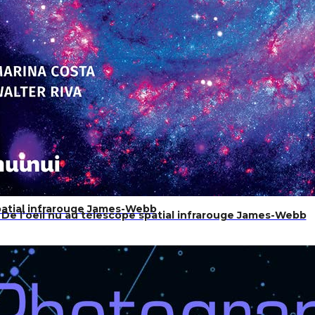
spatial infrarouge James-Webb
 De l’oeil nu au télescope spatial infrarouge James-Webb