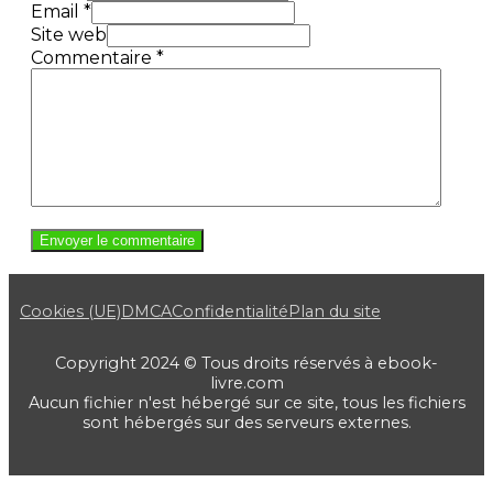
Email *
Site web
Commentaire
*
Cookies (UE)
DMCA
Confidentialité
Plan du site
Copyright 2024 © Tous droits réservés à ebook-
livre.com
Aucun fichier n'est hébergé sur ce site, tous les fichiers
sont hébergés sur des serveurs externes.