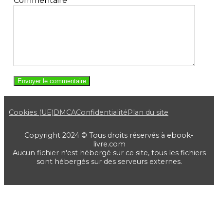
Commentaire
*
Cookies (UE)
DMCA
Confidentialité
Plan du site
Copyright 2024 © Tous droits réservés à ebook-
livre.com
Aucun fichier n'est hébergé sur ce site, tous les fichiers
sont hébergés sur des serveurs externes.