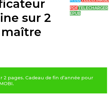
ficateur
PDF
TELECHARGER
ine sur 2
EPUB
 maître
r 2 pages. Cadeau de fin d’année pour
 MOBI.