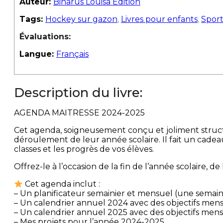
Auteur:
Binarus Louisa Edition
Tags:
Hockey sur gazon
,
Livres pour enfants
,
Sports
Évaluations:
Langue:
Français
Description du livre:
AGENDA MAITRESSE 2024-2025
Cet agenda, soigneusement conçu et joliment structuré
déroulement de leur année scolaire. Il fait un cadea
classes et les progrès de vos élèves.
Offrez-le à l’occasion de la fin de l’année scolaire, d
Cet agenda inclut :
– Un planificateur semainier et mensuel (une semain
– Un calendrier annuel 2024 avec des objectifs men
– Un calendrier annuel 2025 avec des objectifs men
– Mes projets pour l’année 2024-2025