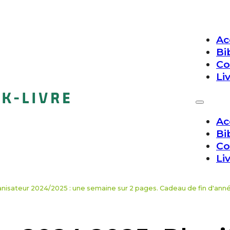
Ac
Bi
Co
Li
Ac
Bi
Co
Li
nisateur 2024/2025 : une semaine sur 2 pages. Cadeau de fin d'ann