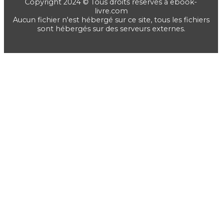
Copyright 2024 © Tous droits réservés à ebook-
livre.com
Aucun fichier n'est hébergé sur ce site, tous les fichiers
sont hébergés sur des serveurs externes.