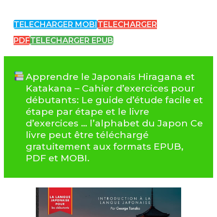
TELECHARGER MOBI
TELECHARGER
PDF
TELECHARGER EPUB
Apprendre le Japonais Hiragana et
Katakana – Cahier d’exercices pour
débutants: Le guide d’étude facile et
étape par étape et le livre
d’exercices … l’alphabet du Japon Ce
livre peut être téléchargé
gratuitement aux formats EPUB,
PDF et MOBI.