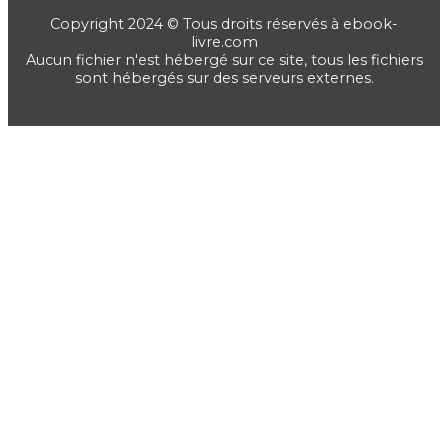
Copyright 2024 © Tous droits réservés à ebook-
livre.com
Aucun fichier n'est hébergé sur ce site, tous les fichiers
sont hébergés sur des serveurs externes.