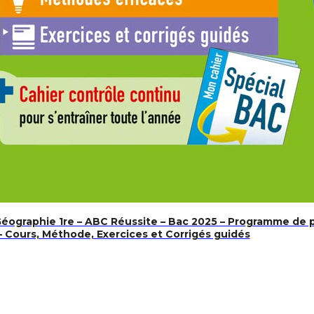
iquer blender à pédale, frigo du désert, germoir… – Tome 1
Géographie 1re – ABC Réussite – Bac 2025 – Programme de
Cours, Méthode, Exercices et Corrigés guidés