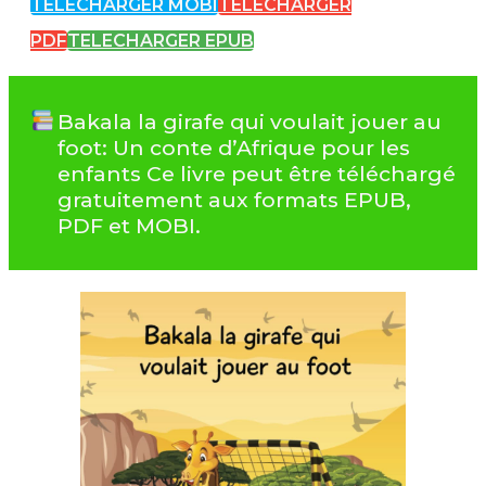
TELECHARGER MOBI
TELECHARGER
PDF
TELECHARGER EPUB
Bakala la girafe qui voulait jouer au
foot: Un conte d’Afrique pour les
enfants Ce livre peut être téléchargé
gratuitement aux formats EPUB,
PDF et MOBI.