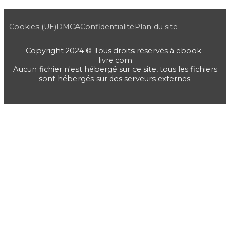
Cookies (UE)
DMCA
Confidentialité
Plan du site
Copyright 2024 © Tous droits réservés à ebook-
livre.com
Aucun fichier n'est hébergé sur ce site, tous les fichiers
sont hébergés sur des serveurs externes.