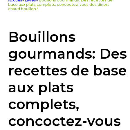
Accueil
»
Livres
»
Bouillons gourmands: Des recettes de
base aux plats complets, concoctez-vous des dîners
chaud bouillon !
Bouillons
gourmands: Des
recettes de base
aux plats
complets,
concoctez-vous