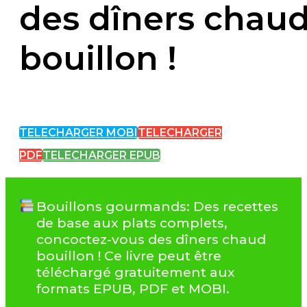
des dîners chau
bouillon !
TELECHARGER MOBI
TELECHARGER
PDF
TELECHARGER EPUB
Bouillons gourmands: Des recettes
de base aux plats complets,
concoctez-vous des dîners chaud
bouillon ! Ce livre peut être
téléchargé gratuitement aux
formats EPUB, PDF et MOBI.