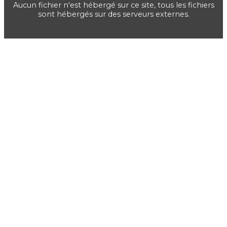
Aucun fichier n'est hébergé sur ce site, tous les fichiers
sont hébergés sur des serveurs externes.