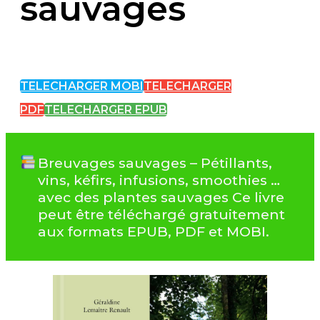
sauvages
TELECHARGER MOBI
TELECHARGER
PDF
TELECHARGER EPUB
Breuvages sauvages – Pétillants,
vins, kéfirs, infusions, smoothies …
avec des plantes sauvages Ce livre
peut être téléchargé gratuitement
aux formats EPUB, PDF et MOBI.