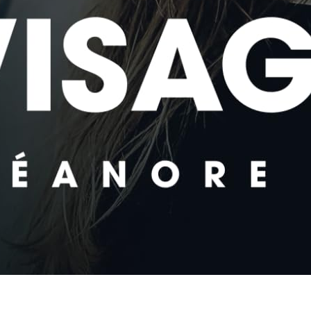
ltes | 50 Dessins à Colorier de la Saison d’été à la campag