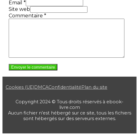
Email *
Site web
Commentaire
*
Cookies (UE)
DMCA
Confidentialité
Plan du site
Copyright 2024 © Tous droits réservés à ebook-
livre.com
Aucun fichier n'est hébergé sur ce site, tous les fichiers
sont hébergés sur des serveurs externes.