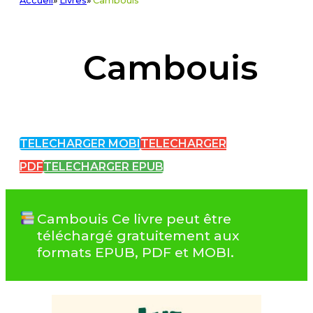
Accueil
»
Livres
»
Cambouis
Cambouis
TELECHARGER MOBI
TELECHARGER
PDF
TELECHARGER EPUB
Cambouis Ce livre peut être
téléchargé gratuitement aux
formats EPUB, PDF et MOBI.