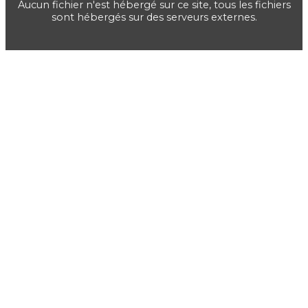
Aucun fichier n'est hébergé sur ce site, tous les fichiers
sont hébergés sur des serveurs externes.