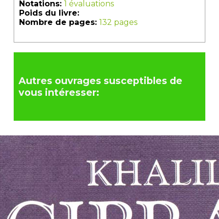
Notations:
1 évaluations
Poids du livre:
Nombre de pages:
132 pages
Autres ouvrages susceptibles de
vous intéresser: