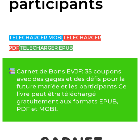
participants
TELECHARGER MOBI
TELECHARGER
PDF
TELECHARGER EPUB
Carnet de Bons EVJF: 35 coupons
avec des gages et des défis pour la
future mariée et les participants Ce
livre peut être téléchargé
gratuitement aux formats EPUB,
PDF et MOBI.