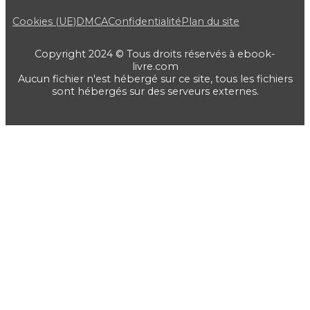
Cookies (UE)
DMCA
Confidentialité
Plan du site
Copyright 2024 © Tous droits réservés à ebook-
livre.com
Aucun fichier n'est hébergé sur ce site, tous les fichiers
sont hébergés sur des serveurs externes.