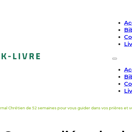
Ac
Bi
Co
Li
Ac
Bi
Co
Li
urnal Chrétien de 52 semaines pour vous guider dans vos prières et v