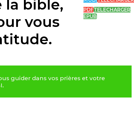
la bible,
PDF
TELECHARGER
our vous
EPUB
atitude.
ous guider dans vos prières et votre
I.