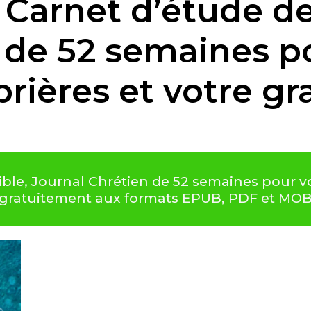
 Carnet d’étude de 
 de 52 semaines p
rières et votre gr
bible, Journal Chrétien de 52 semaines pour v
gé gratuitement aux formats EPUB, PDF et MOB