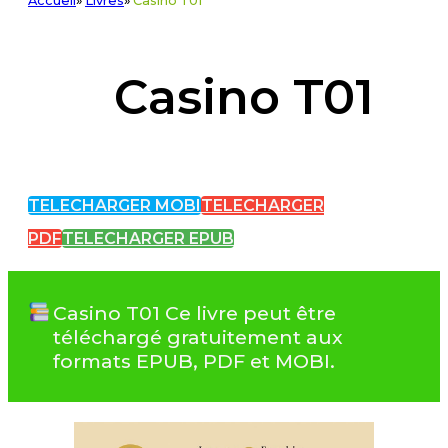
Accueil
»
Livres
»
Casino T01
Casino T01
TELECHARGER MOBI
TELECHARGER
PDF
TELECHARGER EPUB
Casino T01 Ce livre peut être
téléchargé gratuitement aux
formats EPUB, PDF et MOBI.