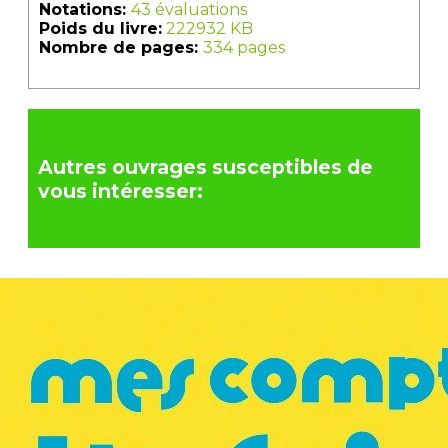
Notations:
43 évaluations
Poids du livre:
222932 KB
Nombre de pages:
334 pages
Autres ouvrages susceptibles de
vous intéresser: