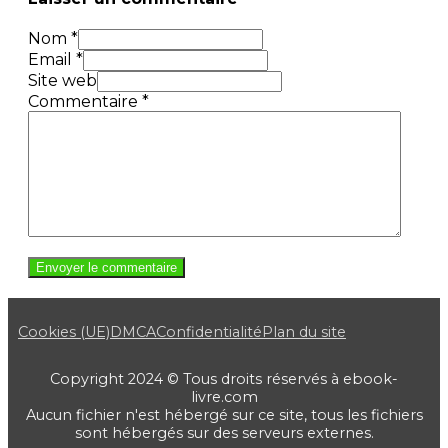
Nom *
Email *
Site web
Commentaire
*
Cookies (UE)
DMCA
Confidentialité
Plan du site
Copyright 2024 © Tous droits réservés à ebook-
livre.com
Aucun fichier n'est hébergé sur ce site, tous les fichiers
sont hébergés sur des serveurs externes.