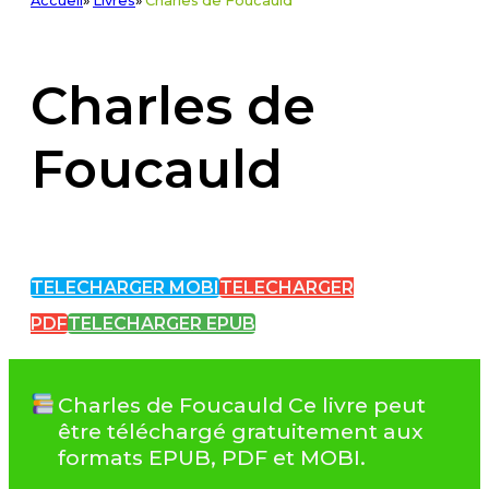
Accueil
»
Livres
»
Charles de Foucauld
Charles de
Foucauld
TELECHARGER MOBI
TELECHARGER
PDF
TELECHARGER EPUB
Charles de Foucauld Ce livre peut
être téléchargé gratuitement aux
formats EPUB, PDF et MOBI.