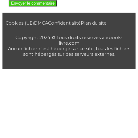
Cookies (UE)
DMCA
Confidentialité
Plan du site
Copyright 2024 © Tous droits réservés à ebook-
livre.com
Aucun fichier n'est hébergé sur ce site, tous les fichiers
sont hébergés sur des serveurs externes.