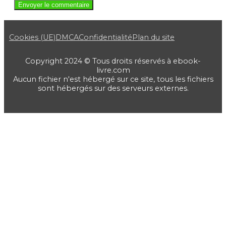
Cookies (UE)
DMCA
Confidentialité
Plan du site
Copyright 2024 © Tous droits réservés à ebook-
livre.com
Aucun fichier n'est hébergé sur ce site, tous les fichiers
sont hébergés sur des serveurs externes.