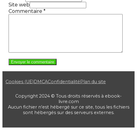
Site web
Commentaire
*
Cookies (UE)
DMCA
Confidentialité
Plan du site
Copyright 2024 © Tous droits réservés à ebook-
livre.com
Aucun fichier n'est hébergé sur ce site, tous les fichiers
sont hébergés sur des serveurs externes.