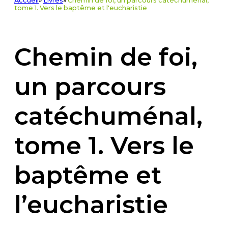
Accueil
»
Livres
»
Chemin de foi, un parcours catéchuménal,
tome 1. Vers le baptême et l'eucharistie
Chemin de foi,
un parcours
catéchuménal,
tome 1. Vers le
baptême et
l’eucharistie