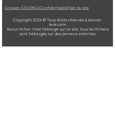
Cookies (UE)
DMCA
Confidentialité
Plan du site
Copyright 2024 © Tous droits réservés à ebook-
livre.com
Aucun fichier n'est hébergé sur ce site, tous les fichiers
sont hébergés sur des serveurs externes.