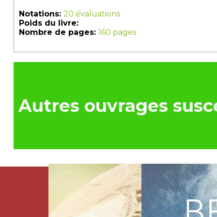
Notations:
20 évaluations
Poids du livre:
Nombre de pages:
160 pages
Autres ouvrages susce