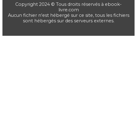
Copyright 2024 © Tous droits réservés à ebook-
livre.com
Aucun fichier n'est hébergé sur ce site, tous les fichiers
sont hébergés sur des serveurs externes.