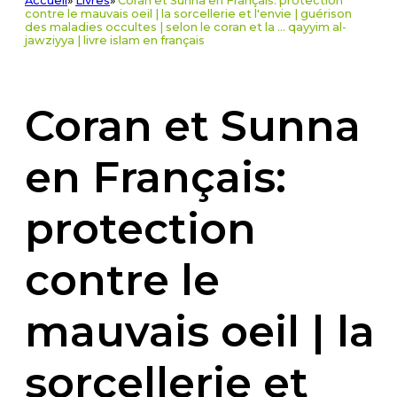
Accueil
»
Livres
»
Coran et Sunna en Français: protection
contre le mauvais oeil | la sorcellerie et l'envie | guérison
des maladies occultes | selon le coran et la ... qayyim al-
jawziyya | livre islam en français
Coran et Sunna
en Français:
protection
contre le
mauvais oeil | la
sorcellerie et