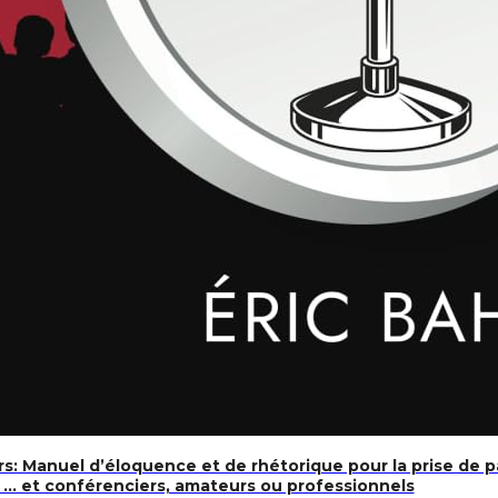
e estival
s: Manuel d’éloquence et de rhétorique pour la prise de par
s, … et conférenciers, amateurs ou professionnels