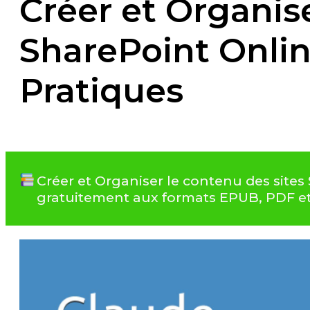
Créer et Organise
SharePoint Onlin
Pratiques
Créer et Organiser le contenu des sites
gratuitement aux formats EPUB, PDF e