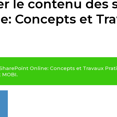
r le contenu des s
e: Concepts et Tr
 SharePoint Online: Concepts et Travaux Prati
t MOBI.