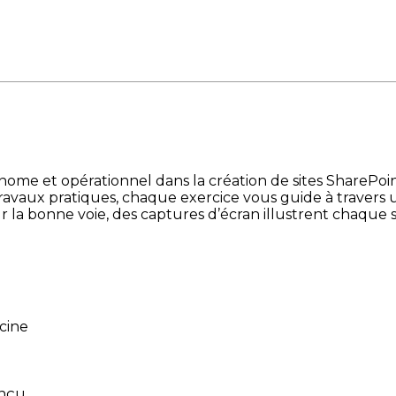
nome et opérationnel dans la création de sites SharePo
travaux pratiques, chaque exercice vous guide à travers un 
 la bonne voie, des captures d’écran illustrent chaque s
acine
onçu