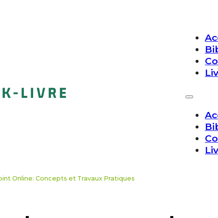
Ac
Bi
Co
Li
Ac
Bi
Co
Li
oint Online: Concepts et Travaux Pratiques