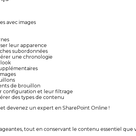
ces avec images
rnes
iser leur apparence
 tâches subordonnées
 gérer une chronologie
tlook
 supplémentaires
’images
uillons
ents de brouillon
configuration et leur filtrage
 gérer des types de contenu
e et devenez un expert en SharePoint Online !
ngageantes, tout en conservant le contenu essentiel que