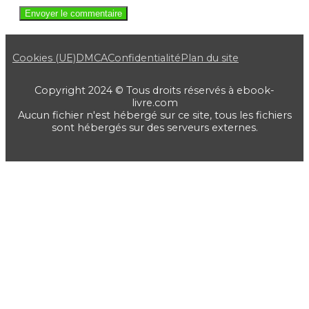
Cookies (UE)
DMCA
Confidentialité
Plan du site
Copyright 2024 © Tous droits réservés à ebook-
livre.com
Aucun fichier n'est hébergé sur ce site, tous les fichiers
sont hébergés sur des serveurs externes.