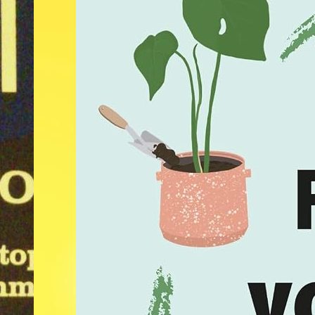
néalogie: Comment retrouver
oire de ma famille ?