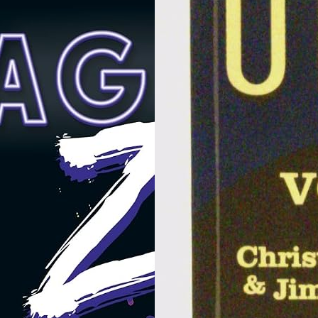
Ma gé
l’hist