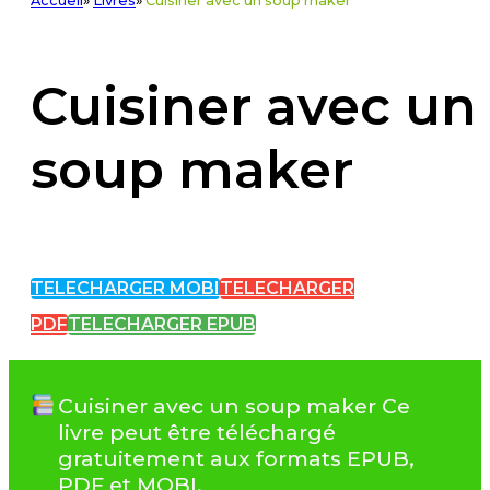
Accueil
»
Livres
»
Cuisiner avec un soup maker
Cuisiner avec un
soup maker
TELECHARGER MOBI
TELECHARGER
PDF
TELECHARGER EPUB
Cuisiner avec un soup maker Ce
livre peut être téléchargé
gratuitement aux formats EPUB,
PDF et MOBI.