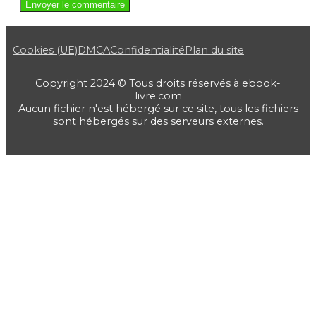
Cookies (UE)
DMCA
Confidentialité
Plan du site
Copyright 2024 © Tous droits réservés à ebook-
livre.com
Aucun fichier n'est hébergé sur ce site, tous les fichiers
sont hébergés sur des serveurs externes.