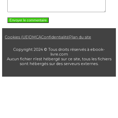
Cookies (UE)
DMCA
Confidentialité
Plan du site
Copyright 2024 © Tous droits réservés à ebook-
livre.com
Aucun fichier n'est hébergé sur ce site, tous les fichiers
sont hébergés sur des serveurs externes.