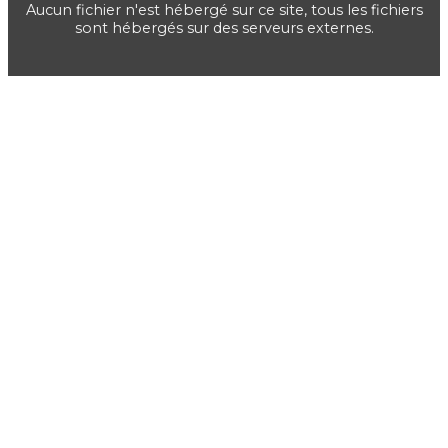
Aucun fichier n'est hébergé sur ce site, tous les fichiers
sont hébergés sur des serveurs externes.