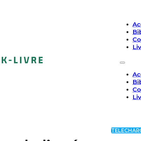
Ac
Bi
Co
Li
Ac
Bi
Co
Li
TELECHAR