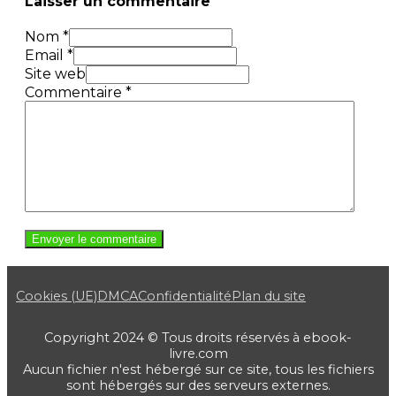
Laisser un commentaire
Nom *
Email *
Site web
Commentaire
*
Cookies (UE)
DMCA
Confidentialité
Plan du site
Copyright 2024 © Tous droits réservés à ebook-
livre.com
Aucun fichier n'est hébergé sur ce site, tous les fichiers
sont hébergés sur des serveurs externes.