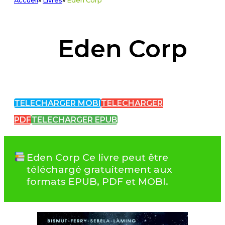
Accueil
»
Livres
»
Eden Corp
Eden Corp
TELECHARGER MOBI
TELECHARGER
PDF
TELECHARGER EPUB
Eden Corp Ce livre peut être
téléchargé gratuitement aux
formats EPUB, PDF et MOBI.