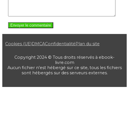
Cookies (UE)
DMCA
Confidentialité
Plan du site
Copyright 2024 © Tous droits réservés à ebook-
livre.com
Aucun fichier n'est hébergé sur ce site, tous les fichiers
sont hébergés sur des serveurs externes.