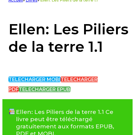
Accueil
»
Livres
»
Ellen: Les Piliers de la terre 1.1
Ellen: Les Piliers
de la terre 1.1
TELECHARGER MOBI
TELECHARGER
PDF
TELECHARGER EPUB
Ellen: Les Piliers de la terre 1.1 Ce
livre peut être téléchargé
gratuitement aux formats EPUB,
PDF et MOBI.