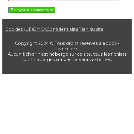
Cookies (UE)
DMCA
Confidentialité
Plan du site
Copyright 2024 © Tous droits réservés à ebook-
livre.com
Aucun fichier n'est hébergé sur ce site, tous les fichiers
sont hébergés sur des serveurs externes.