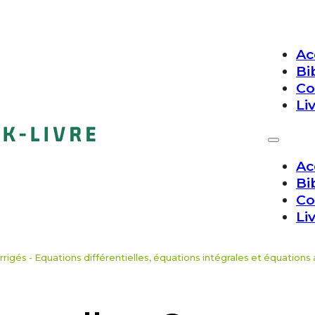
Ac
Bi
Co
Li
Ac
Bi
Co
Li
rigés - Equations différentielles, équations intégrales et équations 