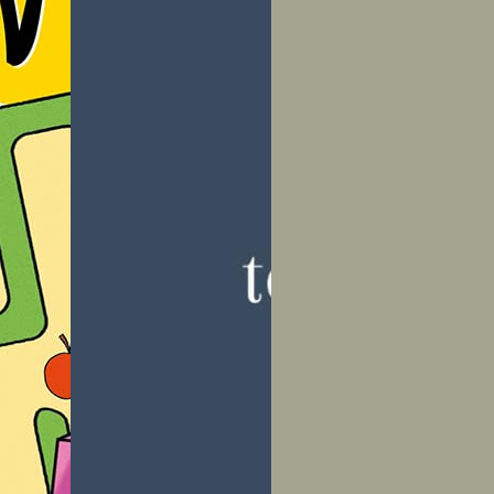
Sudoku Enfants 7-10 ans: Grill
adaptées aux enfants| Niveau 
facile et facile |200 grilles d
avec solutions | 21,59 cm x 27,
… idéal pour les petits amour
casse-tête