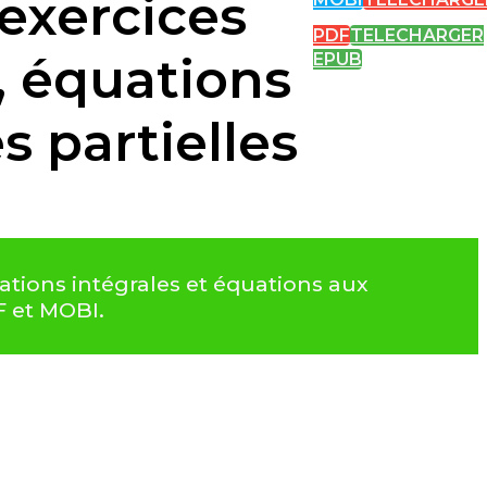
 exercices
PDF
TELECHARGER
s, équations
EPUB
s partielles
uations intégrales et équations aux
F et MOBI.