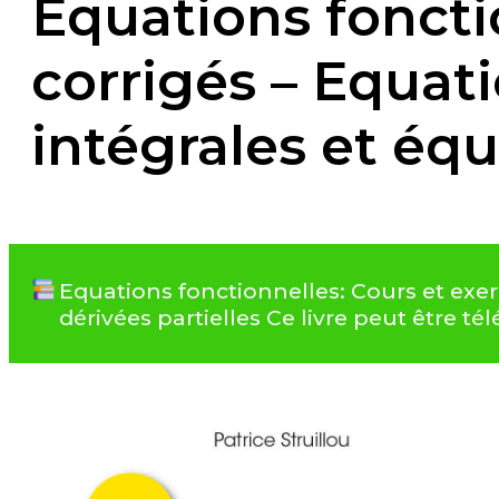
Equations foncti
corrigés – Equati
intégrales et équ
Equations fonctionnelles: Cours et exerc
dérivées partielles Ce livre peut être 