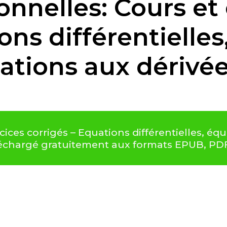
onnelles: Cours et
ons différentielle
ations aux dérivée
ices corrigés – Equations différentielles, éq
téléchargé gratuitement aux formats EPUB, PD