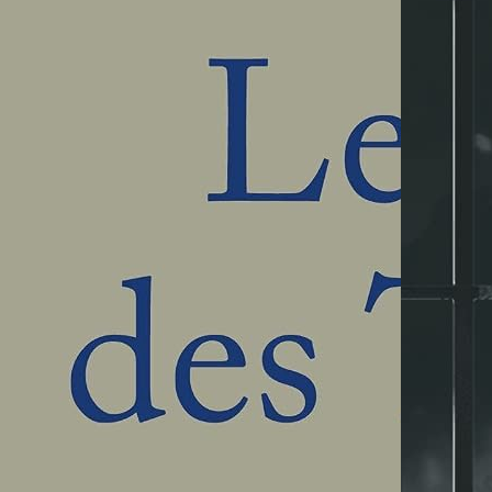
es 9X9
très
e Sudoku
94 cm –
eux de