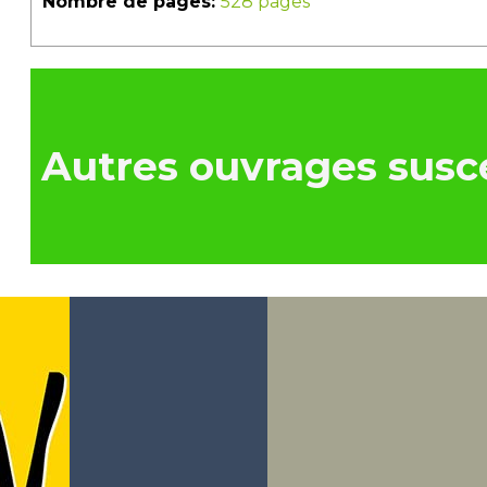
Nombre de pages:
528 pages
Autres ouvrages susce