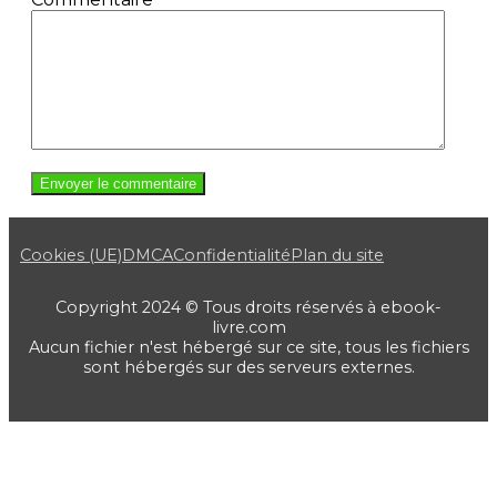
Cookies (UE)
DMCA
Confidentialité
Plan du site
Copyright 2024 © Tous droits réservés à ebook-
livre.com
Aucun fichier n'est hébergé sur ce site, tous les fichiers
sont hébergés sur des serveurs externes.