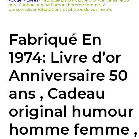
Accueil
»
Livres
»
Fabriqué En 1974: Livre d'or Anniversaire 50
ans , Cadeau original humour homme femme , à
personnaliser félicitations et photos de vos invités
Fabriqué En
1974: Livre d’or
Anniversaire 50
ans , Cadeau
original humour
homme femme ,