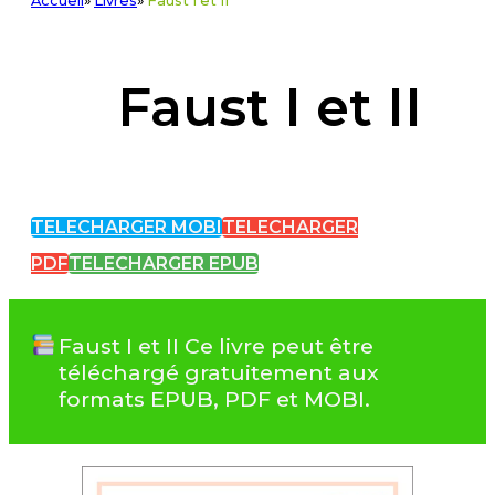
Accueil
»
Livres
»
Faust I et II
Faust I et II
TELECHARGER MOBI
TELECHARGER
PDF
TELECHARGER EPUB
Faust I et II Ce livre peut être
téléchargé gratuitement aux
formats EPUB, PDF et MOBI.