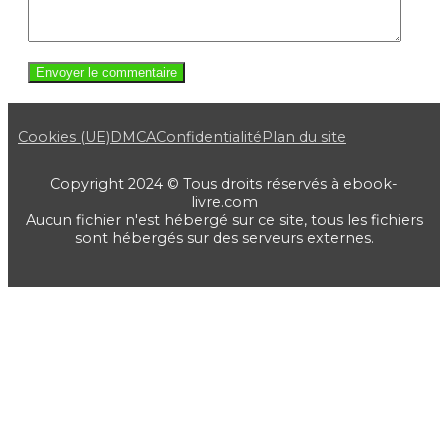
Cookies (UE)
DMCA
Confidentialité
Plan du site
Copyright 2024 © Tous droits réservés à ebook-
livre.com
Aucun fichier n'est hébergé sur ce site, tous les fichiers
sont hébergés sur des serveurs externes.