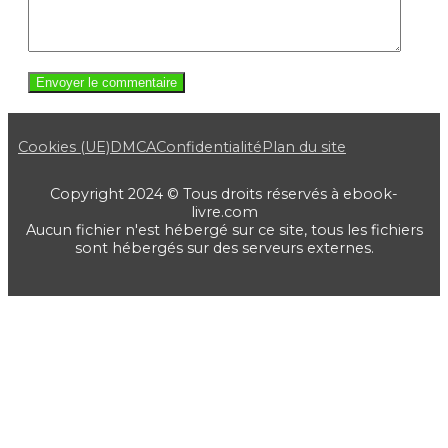
Cookies (UE)
DMCA
Confidentialité
Plan du site
Copyright 2024 © Tous droits réservés à ebook-
livre.com
Aucun fichier n'est hébergé sur ce site, tous les fichiers
sont hébergés sur des serveurs externes.