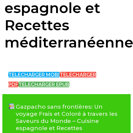
espagnole et
Recettes
méditerranéenne
TELECHARGER MOBI
TELECHARGER
PDF
TELECHARGER EPUB
Gazpacho sans frontières: Un
voyage Frais et Coloré à travers les
Saveurs du Monde – Cuisine
espagnole et Recettes