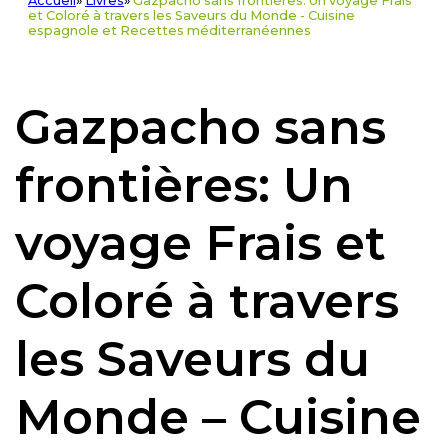
Accueil
»
Livres
»
Gazpacho sans frontières: Un voyage Frais
et Coloré à travers les Saveurs du Monde - Cuisine
espagnole et Recettes méditerranéennes
Gazpacho sans
frontières: Un
voyage Frais et
Coloré à travers
les Saveurs du
Monde – Cuisine