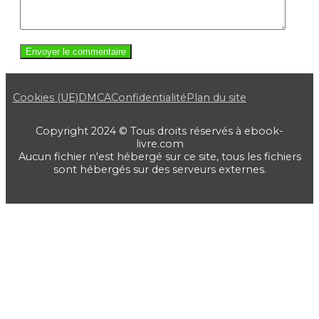
Cookies (UE)
DMCA
Confidentialité
Plan du site
Copyright 2024 © Tous droits réservés à ebook-
livre.com
Aucun fichier n'est hébergé sur ce site, tous les fichiers
sont hébergés sur des serveurs externes.