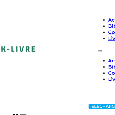
Ac
Bi
Co
Li
Ac
Bi
Co
Li
TELECHARG