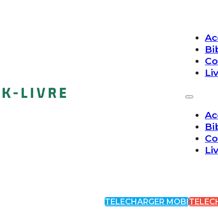
Ac
Bi
Co
Li
Ac
Bi
Co
Li
TELECHARGER MOBI
TELEC