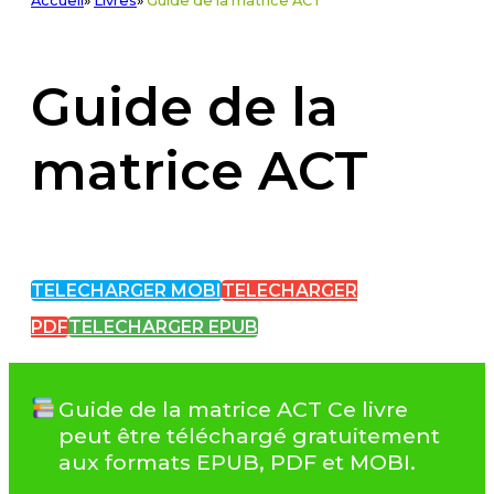
Accueil
»
Livres
»
Guide de la matrice ACT
Guide de la
matrice ACT
TELECHARGER MOBI
TELECHARGER
PDF
TELECHARGER EPUB
Guide de la matrice ACT Ce livre
peut être téléchargé gratuitement
aux formats EPUB, PDF et MOBI.