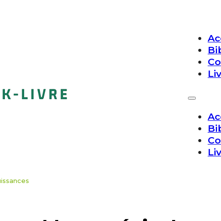
Ac
Bi
Co
Li
Ac
Bi
Co
Li
ouissances