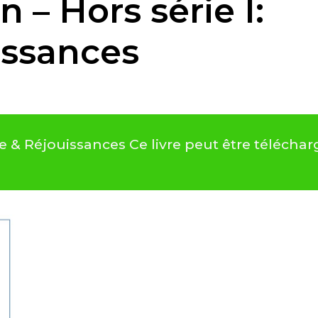
 – Hors série I:
issances
nce & Réjouissances Ce livre peut être téléc