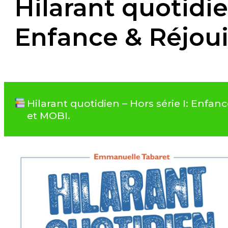
Hilarant quotidien
Enfance & Réjou
Hilarant quotidien – Hors série I: Enfa
et MOBI.