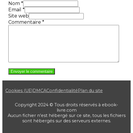
Nom *
Email *
Site web
Commentaire
*
Cookies (UE)
DMCA
Confidentialité
Plan du site
Copyright 2024 © Tous droits réservés à ebook-
livre.com
Aucun fichier n'est hébergé sur ce site, tous les fichiers
sont hébergés sur des serveurs externes.