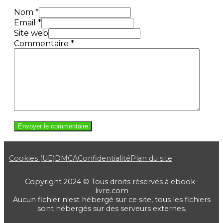
Nom *
Email *
Site web
Commentaire
*
Cookies (UE)
DMCA
Confidentialité
Plan du site
Copyright 2024 © Tous droits réservés à ebook-
livre.com
Aucun fichier n'est hébergé sur ce site, tous les fichiers
sont hébergés sur des serveurs externes.