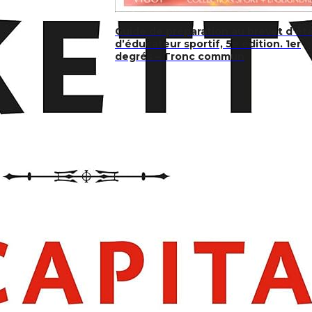
Guide de préparation au brevet d’ét
d’éducateur sportif, 5e édition. 1er
degrés – Tronc commun