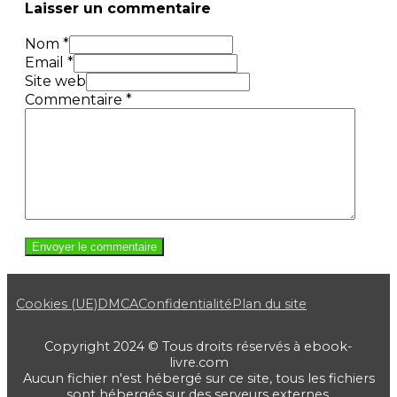
Laisser un commentaire
Nom *
Email *
Site web
Commentaire
*
Cookies (UE)
DMCA
Confidentialité
Plan du site
Copyright 2024 © Tous droits réservés à ebook-
livre.com
Aucun fichier n'est hébergé sur ce site, tous les fichiers
sont hébergés sur des serveurs externes.