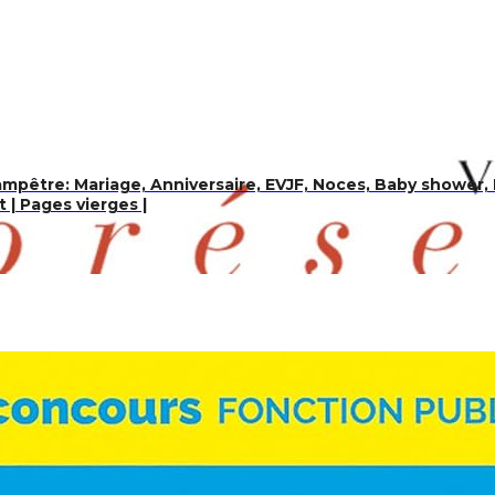
mpêtre: Mariage, Anniversaire, EVJF, Noces, Baby shower, 
t | Pages vierges |