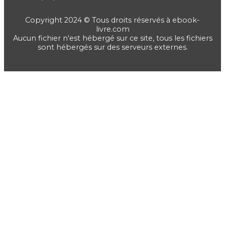
Copyright 2024 © Tous droits réservés à ebook-
livre.com
Aucun fichier n'est hébergé sur ce site, tous les fichiers
sont hébergés sur des serveurs externes.