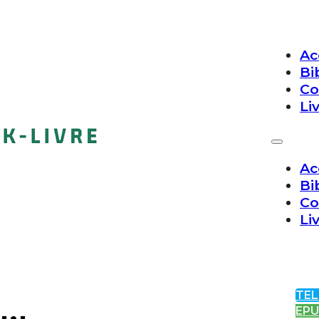
Ac
Bi
Co
Li
Ac
Bi
Co
Li
TEL
EP