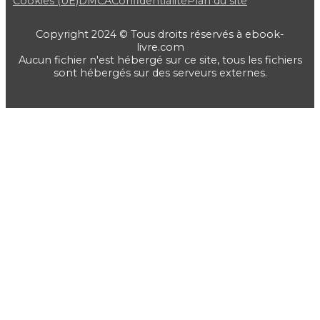
Cookies (UE)
DMCA
Confidentialité
Plan du site
Copyright 2024 © Tous droits réservés à ebook-
livre.com
Aucun fichier n'est hébergé sur ce site, tous les fichiers
sont hébergés sur des serveurs externes.