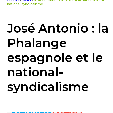
Accueil
»
Livres
»
José Antonio : la Phalange espagnole et le
national-syndicalisme
José Antonio : la
Phalange
espagnole et le
national-
syndicalisme