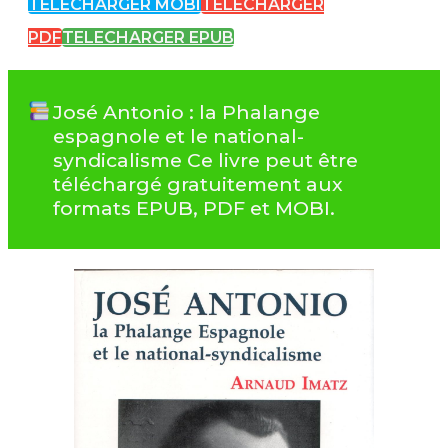
TELECHARGER MOBI
TELECHARGER
PDF
TELECHARGER EPUB
José Antonio : la Phalange
espagnole et le national-
syndicalisme Ce livre peut être
téléchargé gratuitement aux
formats EPUB, PDF et MOBI.