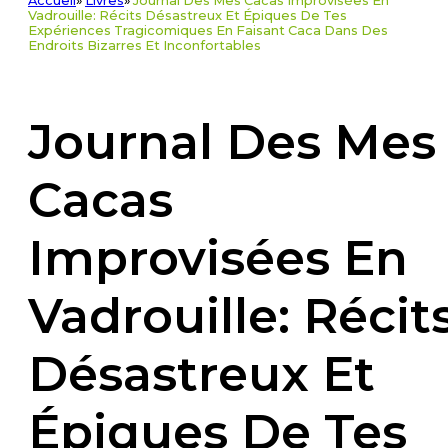
Accueil
»
Livres
»
Journal Des Mes Cacas Improvisées En
Vadrouille: Récits Désastreux Et Épiques De Tes
Expériences Tragicomiques En Faisant Caca Dans Des
Endroits Bizarres Et Inconfortables
Journal Des Mes
Cacas
Improvisées En
Vadrouille: Récit
Désastreux Et
Épiques De Tes