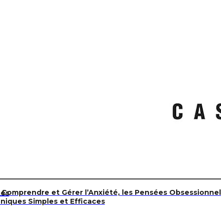
Comprendre et Gérer l’Anxiété, les Pensées Obsessionnel
tés
hniques Simples et Efficaces