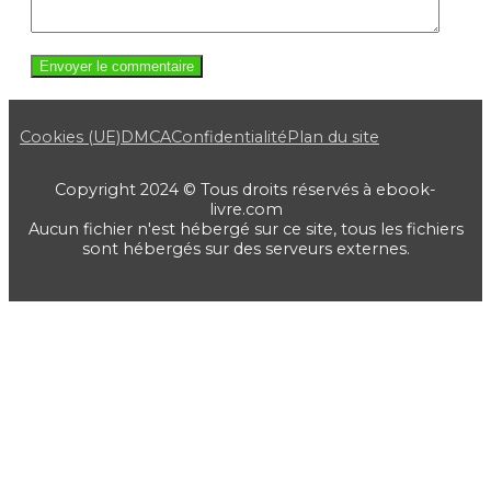
Cookies (UE)
DMCA
Confidentialité
Plan du site
Copyright 2024 © Tous droits réservés à ebook-
livre.com
Aucun fichier n'est hébergé sur ce site, tous les fichiers
sont hébergés sur des serveurs externes.