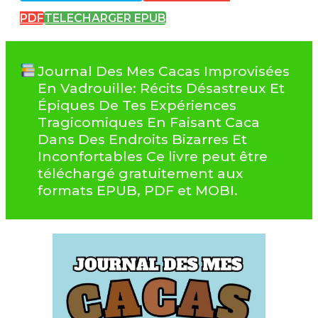
PDF
TELECHARGER EPUB
Journal Des Mes Cacas Improvisées
En Vadrouille: Récits Désastreux Et
Épiques De Tes Expériences
Tragicomiques En Faisant Caca
Dans Des Endroits Bizarres Et
Inconfortables Ce livre peut être
téléchargé gratuitement aux
formats EPUB, PDF et MOBI.