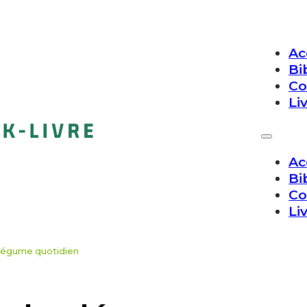
Ac
Bi
Co
Li
Ac
Bi
Co
Li
 légume quotidien