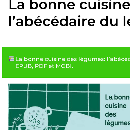
La bonne cuisin
l’abécédaire du
La bonne cuisine des légumes: l’abécéd
EPUB, PDF et MOBI.