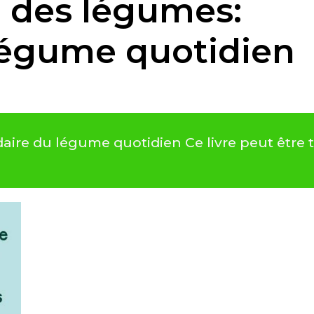
e des légumes:
 légume quotidien
aire du légume quotidien Ce livre peut être