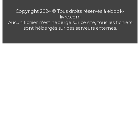
Copyright 2024 © Tous droits réservés à ebook-
livre.com
Aucun fichier n'est hébergé sur ce site, tous les fichiers
sont hébergés sur des serveurs externes.